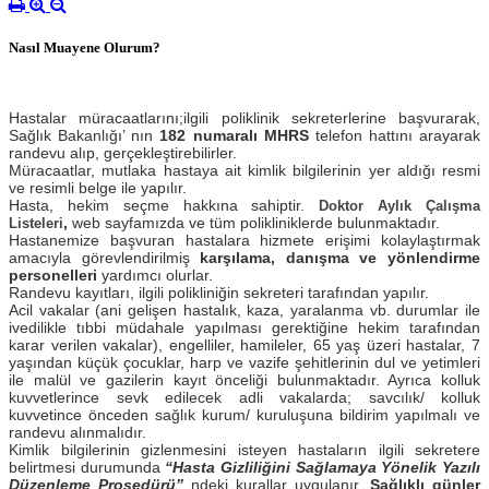
Nasıl Muayene Olurum?
Hastalar müracaatlarını;ilgili poliklinik sekreterlerine başvurarak,
Sağlık Bakanlığı’ nın
182 numaralı MHRS
telefon hattını arayarak
randevu alıp, gerçekleştirebilirler.
Müracaatlar, mutlaka hastaya ait kimlik bilgilerinin yer aldığı resmi
ve resimli belge ile yapılır.
Hasta, hekim seçme hakkına sahiptir.
Doktor Aylık Çalışma
,
web sayfamızda ve tüm polikliniklerde bulunmaktadır.
Listeleri
Hastanemize başvuran hastalara hizmete erişimi kolaylaştırmak
amacıyla görevlendirilmiş
karşılama, danışma ve yönlendirme
personelleri
yardımcı olurlar.
Randevu kayıtları, ilgili polikliniğin sekreteri tarafından yapılır.
Acil vakalar (ani gelişen hastalık, kaza, yaralanma vb. durumlar ile
ivedilikle tıbbi müdahale yapılması gerektiğine hekim tarafından
karar verilen vakalar), engelliler, hamileler, 65 yaş üzeri hastalar, 7
yaşından küçük çocuklar, harp ve vazife şehitlerinin dul ve yetimleri
ile malül ve gazilerin kayıt önceliği bulunmaktadır. Ayrıca kolluk
kuvvetlerince sevk edilecek adli vakalarda; savcılık/ kolluk
kuvvetince önceden sağlık kurum/ kuruluşuna bildirim yapılmalı ve
randevu alınmalıdır.
Kimlik bilgilerinin gizlenmesini isteyen hastaların ilgili sekretere
belirtmesi durumunda
“Hasta Gizliliğini Sağlamaya Yönelik Yazılı
Düzenleme Prosedürü”
ndeki kurallar uygulanır.
Sağlıklı günler