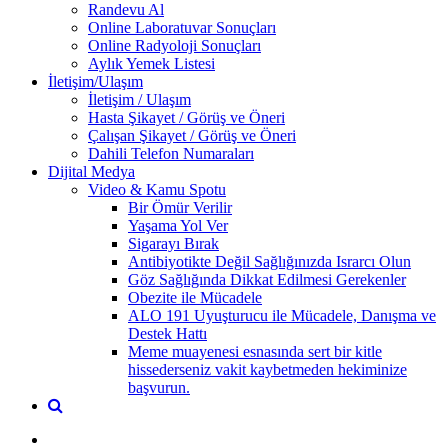
Randevu Al
Online Laboratuvar Sonuçları
Online Radyoloji Sonuçları
Aylık Yemek Listesi
İletişim/Ulaşım
İletişim / Ulaşım
Hasta Şikayet / Görüş ve Öneri
Çalışan Şikayet / Görüş ve Öneri
Dahili Telefon Numaraları
Dijital Medya
Video & Kamu Spotu
Bir Ömür Verilir
Yaşama Yol Ver
Sigarayı Bırak
Antibiyotikte Değil Sağlığınızda Israrcı Olun
Göz Sağlığında Dikkat Edilmesi Gerekenler
Obezite ile Mücadele
ALO 191 Uyuşturucu ile Mücadele, Danışma ve
Destek Hattı
Meme muayenesi esnasında sert bir kitle
hissederseniz vakit kaybetmeden hekiminize
başvurun.