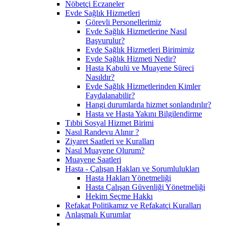
Nöbetçi Eczaneler
Evde Sağlık Hizmetleri
Görevli Personellerimiz
Evde Sağlık Hizmetlerine Nasıl
Başvurulur?
Evde Sağlık Hizmetleri Birimimiz
Evde Sağlık Hizmeti Nedir?
Hasta Kabulü ve Muayene Süreci
Nasıldır?
Evde Sağlık Hizmetlerinden Kimler
Faydalanabilir?
Hangi durumlarda hizmet sonlandırılır?
Hasta ve Hasta Yakını Bilgilendirme
Tıbbi Sosyal Hizmet Birimi
Nasıl Randevu Alınır ?
Ziyaret Saatleri ve Kuralları
Nasıl Muayene Olurum?
Muayene Saatleri
Hasta - Çalışan Hakları ve Sorumlulukları
Hasta Hakları Yönetmeliği
Hasta Çalışan Güvenliği Yönetmeliği
Hekim Seçme Hakkı
Refakat Politikamız ve Refakatçi Kuralları
Anlaşmalı Kurumlar