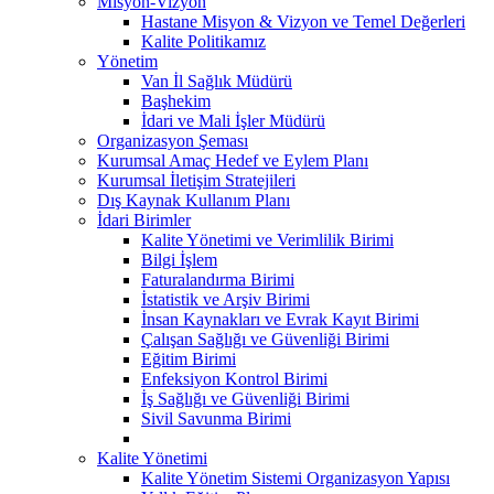
Misyon-Vizyon
Hastane Misyon & Vizyon ve Temel Değerleri
Kalite Politikamız
Yönetim
Van İl Sağlık Müdürü
Başhekim
İdari ve Mali İşler Müdürü
Organizasyon Şeması
Kurumsal Amaç Hedef ve Eylem Planı
Kurumsal İletişim Stratejileri
Dış Kaynak Kullanım Planı
İdari Birimler
Kalite Yönetimi ve Verimlilik Birimi
Bilgi İşlem
Faturalandırma Birimi
İstatistik ve Arşiv Birimi
İnsan Kaynakları ve Evrak Kayıt Birimi
Çalışan Sağlığı ve Güvenliği Birimi
Eğitim Birimi
Enfeksiyon Kontrol Birimi
İş Sağlığı ve Güvenliği Birimi
Sivil Savunma Birimi
Kalite Yönetimi
Kalite Yönetim Sistemi Organizasyon Yapısı