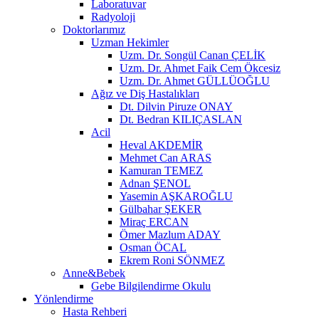
Laboratuvar
Radyoloji
Doktorlarımız
Uzman Hekimler
Uzm. Dr. Songül Canan ÇELİK
Uzm. Dr. Ahmet Faik Cem Ökcesiz
Uzm. Dr. Ahmet GÜLLÜOĞLU
Ağız ve Diş Hastalıkları
Dt. Dilvin Piruze ONAY
Dt. Bedran KILIÇASLAN
Acil
Heval AKDEMİR
Mehmet Can ARAS
Kamuran TEMEZ
Adnan ŞENOL
Yasemin AŞKAROĞLU
Gülbahar ŞEKER
Miraç ERCAN
Ömer Mazlum ADAY
Osman ÖCAL
Ekrem Roni SÖNMEZ
Anne&Bebek
Gebe Bilgilendirme Okulu
Yönlendirme
Hasta Rehberi