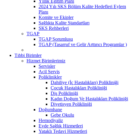
Yıllık Eğitim Planı
2024 Yılı SKS Bölüm Kalite Hedefleri Eylem
Planı
Komite ve Ekipler
Sağlıkta Kalite Standartları
SKS Rehberleri
TGAP
TGAP Sorumlusu
TGAP (Tasarruf ve Gelir Arttırıcı Programlar )
Tıbbi Birimler
Hizmet Birimlerimiz
Servisler
Acil Servis
Poliklinikler
Dahiliye (İç Hastalıkları) Polikliniği
Çocuk Hastalıkları Polikliniği
Diş Polikliniği
Kadın Doğum Ve Hastalıkları Polikliniği
Diyetisyen Polikliniği
Doğumhane
Gebe Okulu
Hemodiyaliz
Evde Sağlık Hizmetleri
Yataklı Tedavi Hizmetleri