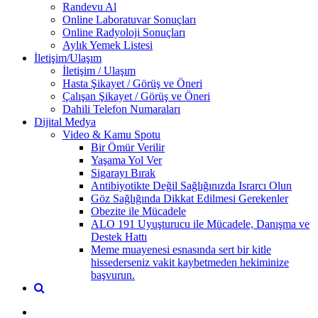
Randevu Al
Online Laboratuvar Sonuçları
Online Radyoloji Sonuçları
Aylık Yemek Listesi
İletişim/Ulaşım
İletişim / Ulaşım
Hasta Şikayet / Görüş ve Öneri
Çalışan Şikayet / Görüş ve Öneri
Dahili Telefon Numaraları
Dijital Medya
Video & Kamu Spotu
Bir Ömür Verilir
Yaşama Yol Ver
Sigarayı Bırak
Antibiyotikte Değil Sağlığınızda Israrcı Olun
Göz Sağlığında Dikkat Edilmesi Gerekenler
Obezite ile Mücadele
ALO 191 Uyuşturucu ile Mücadele, Danışma ve
Destek Hattı
Meme muayenesi esnasında sert bir kitle
hissederseniz vakit kaybetmeden hekiminize
başvurun.