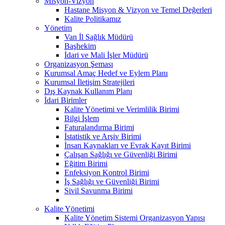
Misyon-Vizyon
Hastane Misyon & Vizyon ve Temel Değerleri
Kalite Politikamız
Yönetim
Van İl Sağlık Müdürü
Başhekim
İdari ve Mali İşler Müdürü
Organizasyon Şeması
Kurumsal Amaç Hedef ve Eylem Planı
Kurumsal İletişim Stratejileri
Dış Kaynak Kullanım Planı
İdari Birimler
Kalite Yönetimi ve Verimlilik Birimi
Bilgi İşlem
Faturalandırma Birimi
İstatistik ve Arşiv Birimi
İnsan Kaynakları ve Evrak Kayıt Birimi
Çalışan Sağlığı ve Güvenliği Birimi
Eğitim Birimi
Enfeksiyon Kontrol Birimi
İş Sağlığı ve Güvenliği Birimi
Sivil Savunma Birimi
Kalite Yönetimi
Kalite Yönetim Sistemi Organizasyon Yapısı