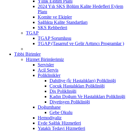
Yıllık Eğitim Planı
2024 Yılı SKS Bölüm Kalite Hedefleri Eylem
Planı
Komite ve Ekipler
Sağlıkta Kalite Standartları
SKS Rehberleri
TGAP
TGAP Sorumlusu
TGAP (Tasarruf ve Gelir Arttırıcı Programlar )
Tıbbi Birimler
Hizmet Birimlerimiz
Servisler
Acil Servis
Poliklinikler
Dahiliye (İç Hastalıkları) Polikliniği
Çocuk Hastalıkları Polikliniği
Diş Polikliniği
Kadın Doğum Ve Hastalıkları Polikliniği
Diyetisyen Polikliniği
Doğumhane
Gebe Okulu
Hemodiyaliz
Evde Sağlık Hizmetleri
Yataklı Tedavi Hizmetleri