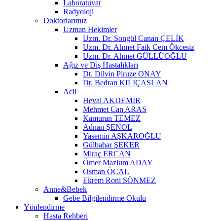
Laboratuvar
Radyoloji
Doktorlarımız
Uzman Hekimler
Uzm. Dr. Songül Canan ÇELİK
Uzm. Dr. Ahmet Faik Cem Ökcesiz
Uzm. Dr. Ahmet GÜLLÜOĞLU
Ağız ve Diş Hastalıkları
Dt. Dilvin Piruze ONAY
Dt. Bedran KILIÇASLAN
Acil
Heval AKDEMİR
Mehmet Can ARAS
Kamuran TEMEZ
Adnan ŞENOL
Yasemin AŞKAROĞLU
Gülbahar ŞEKER
Miraç ERCAN
Ömer Mazlum ADAY
Osman ÖCAL
Ekrem Roni SÖNMEZ
Anne&Bebek
Gebe Bilgilendirme Okulu
Yönlendirme
Hasta Rehberi