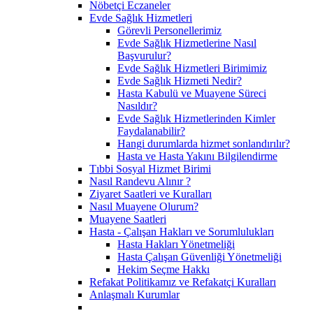
Nöbetçi Eczaneler
Evde Sağlık Hizmetleri
Görevli Personellerimiz
Evde Sağlık Hizmetlerine Nasıl
Başvurulur?
Evde Sağlık Hizmetleri Birimimiz
Evde Sağlık Hizmeti Nedir?
Hasta Kabulü ve Muayene Süreci
Nasıldır?
Evde Sağlık Hizmetlerinden Kimler
Faydalanabilir?
Hangi durumlarda hizmet sonlandırılır?
Hasta ve Hasta Yakını Bilgilendirme
Tıbbi Sosyal Hizmet Birimi
Nasıl Randevu Alınır ?
Ziyaret Saatleri ve Kuralları
Nasıl Muayene Olurum?
Muayene Saatleri
Hasta - Çalışan Hakları ve Sorumlulukları
Hasta Hakları Yönetmeliği
Hasta Çalışan Güvenliği Yönetmeliği
Hekim Seçme Hakkı
Refakat Politikamız ve Refakatçi Kuralları
Anlaşmalı Kurumlar