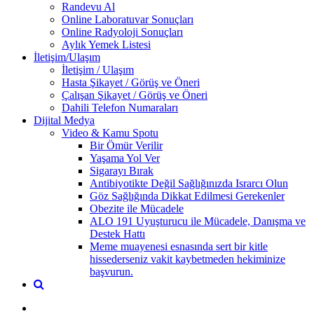
Randevu Al
Online Laboratuvar Sonuçları
Online Radyoloji Sonuçları
Aylık Yemek Listesi
İletişim/Ulaşım
İletişim / Ulaşım
Hasta Şikayet / Görüş ve Öneri
Çalışan Şikayet / Görüş ve Öneri
Dahili Telefon Numaraları
Dijital Medya
Video & Kamu Spotu
Bir Ömür Verilir
Yaşama Yol Ver
Sigarayı Bırak
Antibiyotikte Değil Sağlığınızda Israrcı Olun
Göz Sağlığında Dikkat Edilmesi Gerekenler
Obezite ile Mücadele
ALO 191 Uyuşturucu ile Mücadele, Danışma ve
Destek Hattı
Meme muayenesi esnasında sert bir kitle
hissederseniz vakit kaybetmeden hekiminize
başvurun.