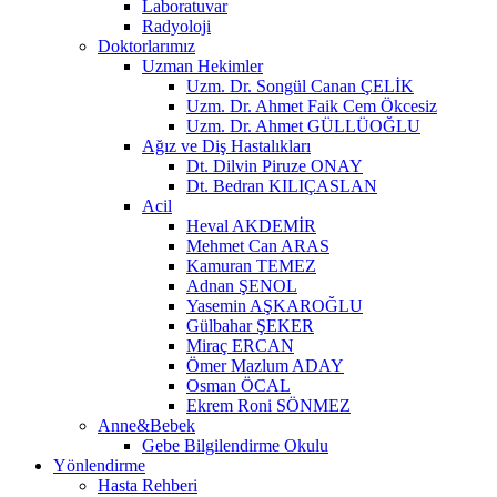
Laboratuvar
Radyoloji
Doktorlarımız
Uzman Hekimler
Uzm. Dr. Songül Canan ÇELİK
Uzm. Dr. Ahmet Faik Cem Ökcesiz
Uzm. Dr. Ahmet GÜLLÜOĞLU
Ağız ve Diş Hastalıkları
Dt. Dilvin Piruze ONAY
Dt. Bedran KILIÇASLAN
Acil
Heval AKDEMİR
Mehmet Can ARAS
Kamuran TEMEZ
Adnan ŞENOL
Yasemin AŞKAROĞLU
Gülbahar ŞEKER
Miraç ERCAN
Ömer Mazlum ADAY
Osman ÖCAL
Ekrem Roni SÖNMEZ
Anne&Bebek
Gebe Bilgilendirme Okulu
Yönlendirme
Hasta Rehberi