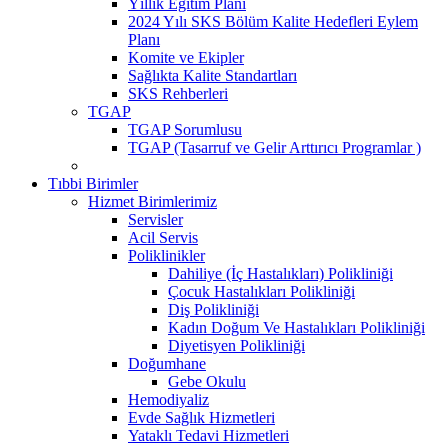
Yıllık Eğitim Planı
2024 Yılı SKS Bölüm Kalite Hedefleri Eylem
Planı
Komite ve Ekipler
Sağlıkta Kalite Standartları
SKS Rehberleri
TGAP
TGAP Sorumlusu
TGAP (Tasarruf ve Gelir Arttırıcı Programlar )
Tıbbi Birimler
Hizmet Birimlerimiz
Servisler
Acil Servis
Poliklinikler
Dahiliye (İç Hastalıkları) Polikliniği
Çocuk Hastalıkları Polikliniği
Diş Polikliniği
Kadın Doğum Ve Hastalıkları Polikliniği
Diyetisyen Polikliniği
Doğumhane
Gebe Okulu
Hemodiyaliz
Evde Sağlık Hizmetleri
Yataklı Tedavi Hizmetleri