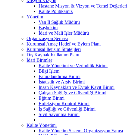
Misyon-Vizyon
Hastane Misyon & Vizyon ve Temel Değerleri
Kalite Politikamız
Yönetim
Van İl Sağlık Müdürü
Başhekim
İdari ve Mali İşler Müdürü
Organizasyon Şeması
Kurumsal Amaç Hedef ve Eylem Planı
Kurumsal İletişim Stratejileri
Dış Kaynak Kullanım Planı
İdari Birimler
Kalite Yönetimi ve Verimlilik Birimi
Bilgi İşlem
Faturalandırma Birimi
İstatistik ve Arşiv Birimi
İnsan Kaynakları ve Evrak Kayıt Birimi
Çalışan Sağlığı ve Güvenliği Birimi
Eğitim Birimi
Enfeksiyon Kontrol Birimi
İş Sağlığı ve Güvenliği Birimi
Sivil Savunma Birimi
Kalite Yönetimi
Kalite Yönetim Sistemi Organizasyon Yapısı