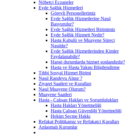
Nöbetçi Eczaneler
Evde Sağlık Hizmetleri
Görevli Personellerimiz
Evde Sağlık Hizmetlerine Nasıl
Başvurulur?
Evde Sağlık Hizmetleri Birimimiz
Evde Sağlık Hizmeti Nedir?
Hasta Kabulü ve Muayene Süreci
Nasıldır?
Evde Sağlık Hizmetlerinden Kimler
Faydalanabilir?
Hangi durumlarda hizmet sonlandırılır?
Hasta ve Hasta Yakını Bilgilendirme
Tıbbi Sosyal Hizmet Birimi
Nasıl Randevu Alınır ?
Ziyaret Saatleri ve Kuralları
Nasıl Muayene Olurum?
Muayene Saatleri
Hasta - Çalışan Hakları ve Sorumlulukları
Hasta Hakları Yönetmeliği
Hasta Çalışan Güvenliği Yönetmeliği
Hekim Seçme Hakkı
Refakat Politikamız ve Refakatçi Kuralları
Anlaşmalı Kurumlar