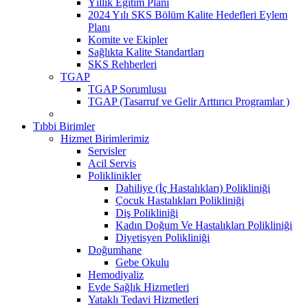
Yıllık Eğitim Planı
2024 Yılı SKS Bölüm Kalite Hedefleri Eylem
Planı
Komite ve Ekipler
Sağlıkta Kalite Standartları
SKS Rehberleri
TGAP
TGAP Sorumlusu
TGAP (Tasarruf ve Gelir Arttırıcı Programlar )
Tıbbi Birimler
Hizmet Birimlerimiz
Servisler
Acil Servis
Poliklinikler
Dahiliye (İç Hastalıkları) Polikliniği
Çocuk Hastalıkları Polikliniği
Diş Polikliniği
Kadın Doğum Ve Hastalıkları Polikliniği
Diyetisyen Polikliniği
Doğumhane
Gebe Okulu
Hemodiyaliz
Evde Sağlık Hizmetleri
Yataklı Tedavi Hizmetleri