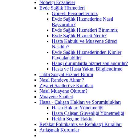
Nöbetçi Eczaneler
Evde Sağlık Hizmetleri
Görevli Personellerimiz
Evde Sağlık Hizmetlerine Nasıl
Başvurulur?
Evde Sağlık Hizmetleri Birimimiz
Evde Sağlık Hizmeti Nedir?
Hasta Kabulü ve Muayene Süreci
Nasıldır?
Evde Sağlık Hizmetlerinden Kimler
Faydalanabilir?
Hangi durumlarda hizmet sonlandırılır?
Hasta ve Hasta Yakını Bilgilendirme
Tıbbi Sosyal Hizmet Birimi
Nasıl Randevu Alınır ?
Ziyaret Saatleri ve Kuralları
Nasıl Muayene Olurum?
Muayene Saatleri
Hasta - Çalışan Hakları ve Sorumlulukları
Hasta Hakları Yönetmeliği
Hasta Çalışan Güvenliği Yönetmeliği
Hekim Seçme Hakkı
Refakat Politikamız ve Refakatçi Kuralları
Anlaşmalı Kurumlar