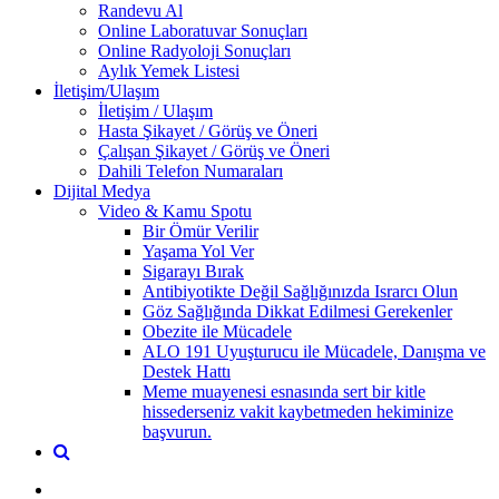
Randevu Al
Online Laboratuvar Sonuçları
Online Radyoloji Sonuçları
Aylık Yemek Listesi
İletişim/Ulaşım
İletişim / Ulaşım
Hasta Şikayet / Görüş ve Öneri
Çalışan Şikayet / Görüş ve Öneri
Dahili Telefon Numaraları
Dijital Medya
Video & Kamu Spotu
Bir Ömür Verilir
Yaşama Yol Ver
Sigarayı Bırak
Antibiyotikte Değil Sağlığınızda Israrcı Olun
Göz Sağlığında Dikkat Edilmesi Gerekenler
Obezite ile Mücadele
ALO 191 Uyuşturucu ile Mücadele, Danışma ve
Destek Hattı
Meme muayenesi esnasında sert bir kitle
hissederseniz vakit kaybetmeden hekiminize
başvurun.