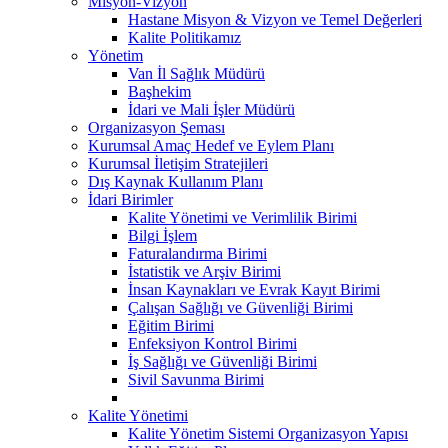
Misyon-Vizyon
Hastane Misyon & Vizyon ve Temel Değerleri
Kalite Politikamız
Yönetim
Van İl Sağlık Müdürü
Başhekim
İdari ve Mali İşler Müdürü
Organizasyon Şeması
Kurumsal Amaç Hedef ve Eylem Planı
Kurumsal İletişim Stratejileri
Dış Kaynak Kullanım Planı
İdari Birimler
Kalite Yönetimi ve Verimlilik Birimi
Bilgi İşlem
Faturalandırma Birimi
İstatistik ve Arşiv Birimi
İnsan Kaynakları ve Evrak Kayıt Birimi
Çalışan Sağlığı ve Güvenliği Birimi
Eğitim Birimi
Enfeksiyon Kontrol Birimi
İş Sağlığı ve Güvenliği Birimi
Sivil Savunma Birimi
Kalite Yönetimi
Kalite Yönetim Sistemi Organizasyon Yapısı