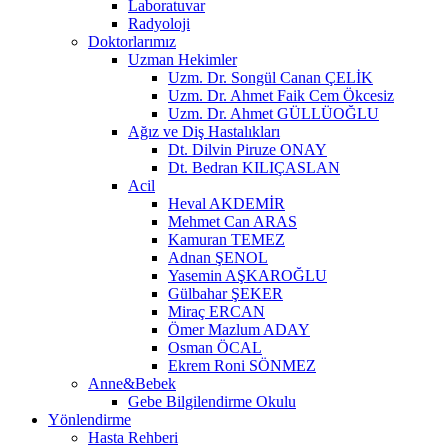
Laboratuvar
Radyoloji
Doktorlarımız
Uzman Hekimler
Uzm. Dr. Songül Canan ÇELİK
Uzm. Dr. Ahmet Faik Cem Ökcesiz
Uzm. Dr. Ahmet GÜLLÜOĞLU
Ağız ve Diş Hastalıkları
Dt. Dilvin Piruze ONAY
Dt. Bedran KILIÇASLAN
Acil
Heval AKDEMİR
Mehmet Can ARAS
Kamuran TEMEZ
Adnan ŞENOL
Yasemin AŞKAROĞLU
Gülbahar ŞEKER
Miraç ERCAN
Ömer Mazlum ADAY
Osman ÖCAL
Ekrem Roni SÖNMEZ
Anne&Bebek
Gebe Bilgilendirme Okulu
Yönlendirme
Hasta Rehberi