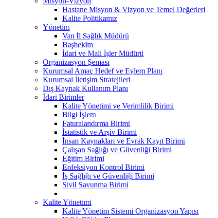
Misyon-Vizyon
Hastane Misyon & Vizyon ve Temel Değerleri
Kalite Politikamız
Yönetim
Van İl Sağlık Müdürü
Başhekim
İdari ve Mali İşler Müdürü
Organizasyon Şeması
Kurumsal Amaç Hedef ve Eylem Planı
Kurumsal İletişim Stratejileri
Dış Kaynak Kullanım Planı
İdari Birimler
Kalite Yönetimi ve Verimlilik Birimi
Bilgi İşlem
Faturalandırma Birimi
İstatistik ve Arşiv Birimi
İnsan Kaynakları ve Evrak Kayıt Birimi
Çalışan Sağlığı ve Güvenliği Birimi
Eğitim Birimi
Enfeksiyon Kontrol Birimi
İş Sağlığı ve Güvenliği Birimi
Sivil Savunma Birimi
Kalite Yönetimi
Kalite Yönetim Sistemi Organizasyon Yapısı