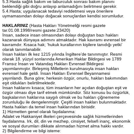
5.3.Hasta sağlık bakım ve taburculuk sonrası bakım planını
beklendiği gibi doğru anlayıp anlamadığını belirtmesi gerekir.
5.4.Hasta; uygulanacak tedaviyi reddetmesi veya önerilere
uymamasından dolayı doğacak sonuçlardan kendisi sorumludur.
HAKLARINIZ
(Hasta Hakları Yönetmeliği resmi gazete
tar.01.08.1998/resmi gazete:23420)
İnsan, sadece insan olmasından dolayı doğuştan bazı hakları
kazanarak dünyaya adımını atmaktadır. Hak kavramı evrensel bir
kavramdır. Kısaca hak; ‘hukuk kurallarının kişilere tanıdığı yetki’
olarak tanımlanabilir.
İnsan hakları ilk kez 1215 yılında İngiltere’de tanınmıştır. Resmi
olarak 18. yüzyıl sonlarında Amerikan Haklar Bildirgesi ve 1789
Fransız İnsan ve Vatandaş Hakları Evrensel Bildirgesi
yayımlanmıştır. Birleşmiş Milletlerin kurulmasıyla insan hakları
evrensel hale geldi. İnsan Hakları Evrensel Beyannamesi
yayınlandı. Buna göre; herkesin özgür, onurlu, hakları bakımından
eşit oldukları belirtilmektedir.
İnsan haklarını kısaca; tüm insanların her açıdan doğuştan eşit ve
özgür olması diye tarif etmek mümkündür. Söz konusu bu özgürlük,
başkalarının haklarına saygılı olmak ve bu hakları çiğnememe
zorunluluğu ile dengelenmiştir. Çeşitli insan hakları bulunmaktadır.
Hasta hakları da temel insan haklarından birisidir.
1) Hizmetten genel olarak faydalanma:
Adalet ve Hakkaniyet ilkeleri çerçevesinde sağlık hizmetlerinden
faydalanma. Irk, dil, din ve mezhep, cinsiyet, felsefi inanç, ekonomik
ve sosyal durumları dikkate alınmadan hizmet alma hakkı vardır.
2) Bilgilendirme ve bilgi isteme: