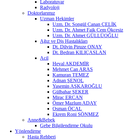
Laboratuvar
Radyoloji
Doktorlarımız
Uzman Hekimler
Uzm. Dr. Songül Canan ÇELİK
Uzm. Dr. Ahmet Faik Cem Ökcesiz
Uzm. Dr. Ahmet GÜLLÜOĞLU
Ağız ve Diş Hastalıkları
Dt. Dilvin Piruze ONAY
Dt. Bedran KILIÇASLAN
Acil
Heval AKDEMİR
Mehmet Can ARAS
Kamuran TEMEZ
Adnan ŞENOL
Yasemin AŞKAROĞLU
Gülbahar ŞEKER
Miraç ERCAN
Ömer Mazlum ADAY
Osman ÖCAL
Ekrem Roni SÖNMEZ
Anne&Bebek
Gebe Bilgilendirme Okulu
Yönlendirme
Hasta Rehberi