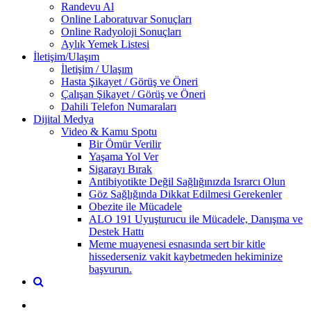
Randevu Al
Online Laboratuvar Sonuçları
Online Radyoloji Sonuçları
Aylık Yemek Listesi
İletişim/Ulaşım
İletişim / Ulaşım
Hasta Şikayet / Görüş ve Öneri
Çalışan Şikayet / Görüş ve Öneri
Dahili Telefon Numaraları
Dijital Medya
Video & Kamu Spotu
Bir Ömür Verilir
Yaşama Yol Ver
Sigarayı Bırak
Antibiyotikte Değil Sağlığınızda Israrcı Olun
Göz Sağlığında Dikkat Edilmesi Gerekenler
Obezite ile Mücadele
ALO 191 Uyuşturucu ile Mücadele, Danışma ve
Destek Hattı
Meme muayenesi esnasında sert bir kitle
hissederseniz vakit kaybetmeden hekiminize
başvurun.