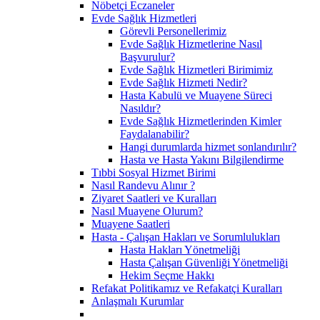
Nöbetçi Eczaneler
Evde Sağlık Hizmetleri
Görevli Personellerimiz
Evde Sağlık Hizmetlerine Nasıl
Başvurulur?
Evde Sağlık Hizmetleri Birimimiz
Evde Sağlık Hizmeti Nedir?
Hasta Kabulü ve Muayene Süreci
Nasıldır?
Evde Sağlık Hizmetlerinden Kimler
Faydalanabilir?
Hangi durumlarda hizmet sonlandırılır?
Hasta ve Hasta Yakını Bilgilendirme
Tıbbi Sosyal Hizmet Birimi
Nasıl Randevu Alınır ?
Ziyaret Saatleri ve Kuralları
Nasıl Muayene Olurum?
Muayene Saatleri
Hasta - Çalışan Hakları ve Sorumlulukları
Hasta Hakları Yönetmeliği
Hasta Çalışan Güvenliği Yönetmeliği
Hekim Seçme Hakkı
Refakat Politikamız ve Refakatçi Kuralları
Anlaşmalı Kurumlar