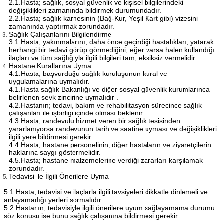
2.1.Hasta; sağlık, sosyal güvenlik ve kişisel bilgilerindeki
değişiklikleri zamanında bildirmek durumundadır.
2.2.Hasta; sağlık karnesinin (Bağ-Kur, Yeşil Kart gibi) vizesini
zamanında yaptırmak zorundadır.
Sağlık Çalışanlarını Bilgilendirme
3.1.Hasta; yakınmalarını, daha önce geçirdiği hastalıkları, yatarak
herhangi bir tedavi görüp görmediğini, eğer varsa halen kullandığı
ilaçları ve tüm sağlığıyla ilgili bilgileri tam, eksiksiz vermelidir.
Hastane Kurallarına Uyma
4.1.Hasta; başvurduğu sağlık kuruluşunun kural ve
uygulamalarına uymalıdır.
4.1.Hasta sağlık Bakanlığı ve diğer sosyal güvenlik kurumlarınca
belirlenen sevk zincirine uymalıdır .
4.2.Hastanın; tedavi, bakım ve rehabilitasyon sürecince sağlık
çalışanları ile işbirliği içinde olması beklenir.
4.3.Hasta; randevulu hizmet veren bir sağlık tesisinden
yararlanıyorsa randevunun tarih ve saatine uyması ve değişiklikleri
ilgili yere bildirmesi gerekir.
4.4.Hasta; hastane personelinin, diğer hastaların ve ziyaretçilerin
haklarına saygı göstermelidir.
4.5.Hasta; hastane malzemelerine verdiği zararları karşılamak
zorundadır.
Tedavisi İle İlgili Önerilere Uyma
5.1.Hasta; tedavisi ve ilaçlarla ilgili tavsiyeleri dikkatle dinlemeli ve
anlayamadığı yerleri sormalıdır.
5.2.Hastanın; tedavisiyle ilgili önerilere uyum sağlayamama durumu
söz konusu ise bunu sağlık çalışanına bildirmesi gerekir.