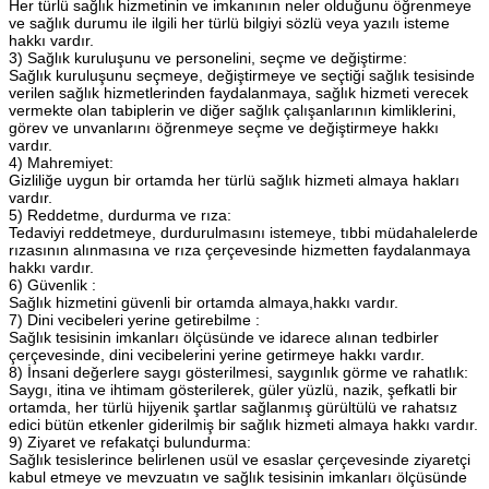
Her türlü sağlık hizmetinin ve imkanının neler olduğunu öğrenmeye
ve sağlık durumu ile ilgili her türlü bilgiyi sözlü veya yazılı isteme
hakkı vardır.
3) Sağlık kuruluşunu ve personelini, seçme ve değiştirme:
Sağlık kuruluşunu seçmeye, değiştirmeye ve seçtiği sağlık tesisinde
verilen sağlık hizmetlerinden faydalanmaya, sağlık hizmeti verecek
vermekte olan tabiplerin ve diğer sağlık çalışanlarının kimliklerini,
görev ve unvanlarını öğrenmeye seçme ve değiştirmeye hakkı
vardır.
4) Mahremiyet:
Gizliliğe uygun bir ortamda her türlü sağlık hizmeti almaya hakları
vardır.
5) Reddetme, durdurma ve rıza:
Tedaviyi reddetmeye, durdurulmasını istemeye, tıbbi müdahalelerde
rızasının alınmasına ve rıza çerçevesinde hizmetten faydalanmaya
hakkı vardır.
6) Güvenlik :
Sağlık hizmetini güvenli bir ortamda almaya,hakkı vardır.
7) Dini vecibeleri yerine getirebilme :
Sağlık tesisinin imkanları ölçüsünde ve idarece alınan tedbirler
çerçevesinde, dini vecibelerini yerine getirmeye hakkı vardır.
8) İnsani değerlere saygı gösterilmesi, saygınlık görme ve rahatlık:
Saygı, itina ve ihtimam gösterilerek, güler yüzlü, nazik, şefkatli bir
ortamda, her türlü hijyenik şartlar sağlanmış gürültülü ve rahatsız
edici bütün etkenler giderilmiş bir sağlık hizmeti almaya hakkı vardır.
9) Ziyaret ve refakatçi bulundurma:
Sağlık tesislerince belirlenen usül ve esaslar çerçevesinde ziyaretçi
kabul etmeye ve mevzuatın ve sağlık tesisinin imkanları ölçüsünde