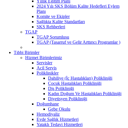
Yıllık Eğitim Planı
2024 Yılı SKS Bölüm Kalite Hedefleri Eylem
Planı
Komite ve Ekipler
Sağlıkta Kalite Standartları
SKS Rehberleri
TGAP
TGAP Sorumlusu
TGAP (Tasarruf ve Gelir Arttırıcı Programlar )
Tıbbi Birimler
Hizmet Birimlerimiz
Servisler
Acil Servis
Poliklinikler
Dahiliye (İç Hastalıkları) Polikliniği
Çocuk Hastalıkları Polikliniği
Diş Polikliniği
Kadın Doğum Ve Hastalıkları Polikliniği
Diyetisyen Polikliniği
Doğumhane
Gebe Okulu
Hemodiyaliz
Evde Sağlık Hizmetleri
Yataklı Tedavi Hizmetleri