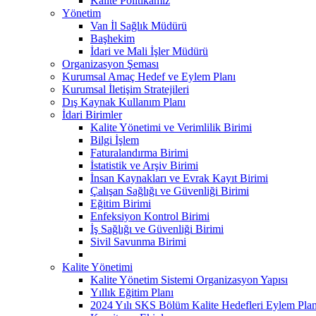
Kalite Politikamız
Yönetim
Van İl Sağlık Müdürü
Başhekim
İdari ve Mali İşler Müdürü
Organizasyon Şeması
Kurumsal Amaç Hedef ve Eylem Planı
Kurumsal İletişim Stratejileri
Dış Kaynak Kullanım Planı
İdari Birimler
Kalite Yönetimi ve Verimlilik Birimi
Bilgi İşlem
Faturalandırma Birimi
İstatistik ve Arşiv Birimi
İnsan Kaynakları ve Evrak Kayıt Birimi
Çalışan Sağlığı ve Güvenliği Birimi
Eğitim Birimi
Enfeksiyon Kontrol Birimi
İş Sağlığı ve Güvenliği Birimi
Sivil Savunma Birimi
Kalite Yönetimi
Kalite Yönetim Sistemi Organizasyon Yapısı
Yıllık Eğitim Planı
2024 Yılı SKS Bölüm Kalite Hedefleri Eylem Plan