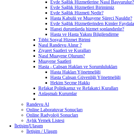
Evde Sağlık Hizmetlerine Nasıl Başvurulur?
Evde Sağlık Hizmetleri Birimimiz
Evde Sağlık Hizmeti Nedir?
Hasta Kabulü ve Muayene Süreci Nasıldır?
Evde Sağlık Hizmetlerinden Kimler Faydala
Hangi durumlarda hizmet sonlandırılır?
Hasta ve Hasta Yakını Bilgilendirme
Tıbbi Sosyal Hizmet Birimi
Nasıl Randevu Alınır ?
Ziyaret Saatleri ve Kuralları
Nasıl Muayene Olurum?
Muayene Saatleri
Hasta - Çalışan Hakları ve Sorumlulukları
Hasta Hakları Yönetmeliği
Hasta Çalışan Güvenliği Yönetmeliği
Hekim Seçme Hakkı
Refakat Politikamız ve Refakatçi Kuralları
Anlaşmalı Kurumlar
Randevu Al
Online Laboratuvar Sonuçları
Online Radyoloji Sonuçları
Aylık Yemek Listesi
İletişim/Ulaşım
İletişim / Ulaşım