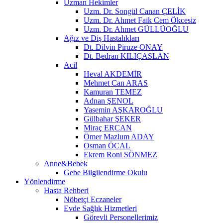
Uzman Hekimler
Uzm. Dr. Songül Canan ÇELİK
Uzm. Dr. Ahmet Faik Cem Ökcesiz
Uzm. Dr. Ahmet GÜLLÜOĞLU
Ağız ve Diş Hastalıkları
Dt. Dilvin Piruze ONAY
Dt. Bedran KILIÇASLAN
Acil
Heval AKDEMİR
Mehmet Can ARAS
Kamuran TEMEZ
Adnan ŞENOL
Yasemin AŞKAROĞLU
Gülbahar ŞEKER
Miraç ERCAN
Ömer Mazlum ADAY
Osman ÖCAL
Ekrem Roni SÖNMEZ
Anne&Bebek
Gebe Bilgilendirme Okulu
Yönlendirme
Hasta Rehberi
Nöbetçi Eczaneler
Evde Sağlık Hizmetleri
Görevli Personellerimiz