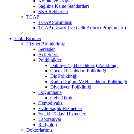
Komite ve Ekipler
Sağlıkta Kalite Standartları
SKS Rehberleri
TGAP
TGAP Sorumlusu
TGAP (Tasarruf ve Gelir Arttırıcı Programlar )
Tıbbi Birimler
Hizmet Birimlerimiz
Servisler
Acil Servis
Poliklinikler
Dahiliye (İç Hastalıkları) Polikliniği
Çocuk Hastalıkları Polikliniği
Diş Polikliniği
Kadın Doğum Ve Hastalıkları Polikliniği
Diyetisyen Polikliniği
Doğumhane
Gebe Okulu
Hemodiyaliz
Evde Sağlık Hizmetleri
Yataklı Tedavi Hizmetleri
Laboratuvar
Radyoloji
Doktorlarımız