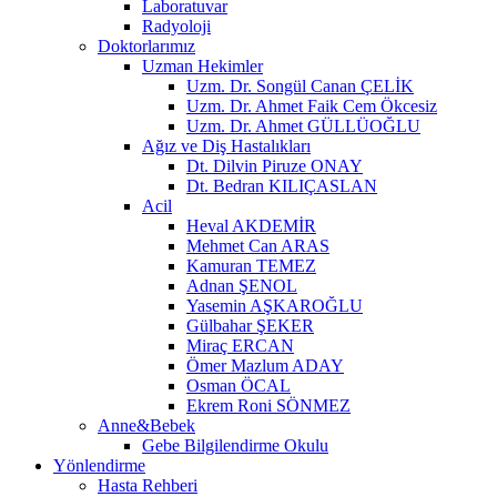
Laboratuvar
Radyoloji
Doktorlarımız
Uzman Hekimler
Uzm. Dr. Songül Canan ÇELİK
Uzm. Dr. Ahmet Faik Cem Ökcesiz
Uzm. Dr. Ahmet GÜLLÜOĞLU
Ağız ve Diş Hastalıkları
Dt. Dilvin Piruze ONAY
Dt. Bedran KILIÇASLAN
Acil
Heval AKDEMİR
Mehmet Can ARAS
Kamuran TEMEZ
Adnan ŞENOL
Yasemin AŞKAROĞLU
Gülbahar ŞEKER
Miraç ERCAN
Ömer Mazlum ADAY
Osman ÖCAL
Ekrem Roni SÖNMEZ
Anne&Bebek
Gebe Bilgilendirme Okulu
Yönlendirme
Hasta Rehberi