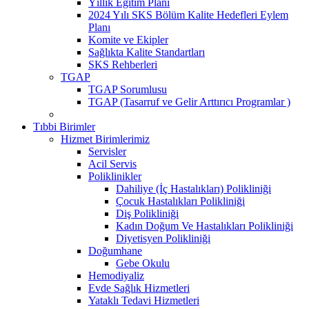
Yıllık Eğitim Planı
2024 Yılı SKS Bölüm Kalite Hedefleri Eylem
Planı
Komite ve Ekipler
Sağlıkta Kalite Standartları
SKS Rehberleri
TGAP
TGAP Sorumlusu
TGAP (Tasarruf ve Gelir Arttırıcı Programlar )
Tıbbi Birimler
Hizmet Birimlerimiz
Servisler
Acil Servis
Poliklinikler
Dahiliye (İç Hastalıkları) Polikliniği
Çocuk Hastalıkları Polikliniği
Diş Polikliniği
Kadın Doğum Ve Hastalıkları Polikliniği
Diyetisyen Polikliniği
Doğumhane
Gebe Okulu
Hemodiyaliz
Evde Sağlık Hizmetleri
Yataklı Tedavi Hizmetleri