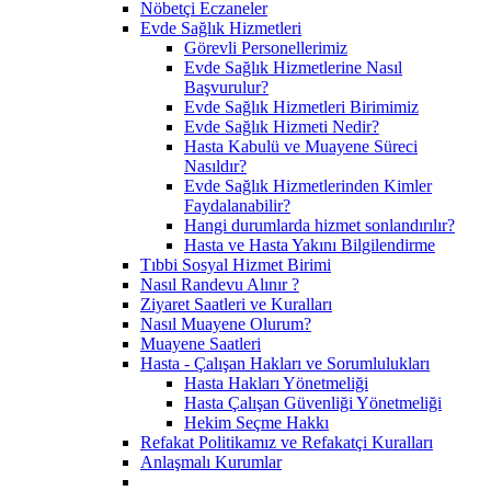
Nöbetçi Eczaneler
Evde Sağlık Hizmetleri
Görevli Personellerimiz
Evde Sağlık Hizmetlerine Nasıl
Başvurulur?
Evde Sağlık Hizmetleri Birimimiz
Evde Sağlık Hizmeti Nedir?
Hasta Kabulü ve Muayene Süreci
Nasıldır?
Evde Sağlık Hizmetlerinden Kimler
Faydalanabilir?
Hangi durumlarda hizmet sonlandırılır?
Hasta ve Hasta Yakını Bilgilendirme
Tıbbi Sosyal Hizmet Birimi
Nasıl Randevu Alınır ?
Ziyaret Saatleri ve Kuralları
Nasıl Muayene Olurum?
Muayene Saatleri
Hasta - Çalışan Hakları ve Sorumlulukları
Hasta Hakları Yönetmeliği
Hasta Çalışan Güvenliği Yönetmeliği
Hekim Seçme Hakkı
Refakat Politikamız ve Refakatçi Kuralları
Anlaşmalı Kurumlar