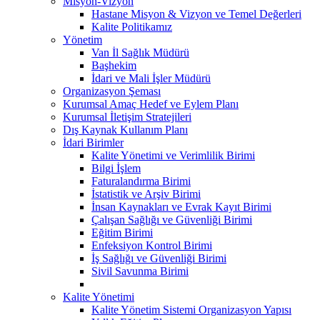
Misyon-Vizyon
Hastane Misyon & Vizyon ve Temel Değerleri
Kalite Politikamız
Yönetim
Van İl Sağlık Müdürü
Başhekim
İdari ve Mali İşler Müdürü
Organizasyon Şeması
Kurumsal Amaç Hedef ve Eylem Planı
Kurumsal İletişim Stratejileri
Dış Kaynak Kullanım Planı
İdari Birimler
Kalite Yönetimi ve Verimlilik Birimi
Bilgi İşlem
Faturalandırma Birimi
İstatistik ve Arşiv Birimi
İnsan Kaynakları ve Evrak Kayıt Birimi
Çalışan Sağlığı ve Güvenliği Birimi
Eğitim Birimi
Enfeksiyon Kontrol Birimi
İş Sağlığı ve Güvenliği Birimi
Sivil Savunma Birimi
Kalite Yönetimi
Kalite Yönetim Sistemi Organizasyon Yapısı