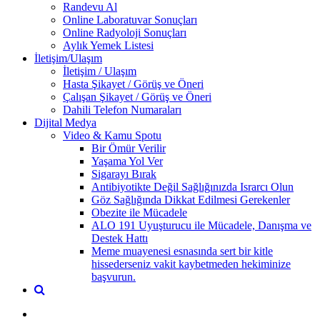
Randevu Al
Online Laboratuvar Sonuçları
Online Radyoloji Sonuçları
Aylık Yemek Listesi
İletişim/Ulaşım
İletişim / Ulaşım
Hasta Şikayet / Görüş ve Öneri
Çalışan Şikayet / Görüş ve Öneri
Dahili Telefon Numaraları
Dijital Medya
Video & Kamu Spotu
Bir Ömür Verilir
Yaşama Yol Ver
Sigarayı Bırak
Antibiyotikte Değil Sağlığınızda Israrcı Olun
Göz Sağlığında Dikkat Edilmesi Gerekenler
Obezite ile Mücadele
ALO 191 Uyuşturucu ile Mücadele, Danışma ve
Destek Hattı
Meme muayenesi esnasında sert bir kitle
hissederseniz vakit kaybetmeden hekiminize
başvurun.