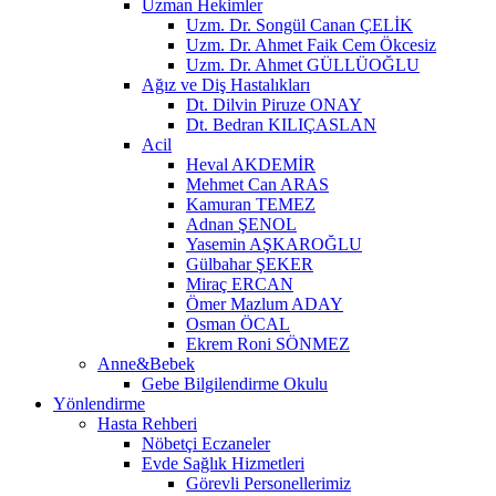
Uzman Hekimler
Uzm. Dr. Songül Canan ÇELİK
Uzm. Dr. Ahmet Faik Cem Ökcesiz
Uzm. Dr. Ahmet GÜLLÜOĞLU
Ağız ve Diş Hastalıkları
Dt. Dilvin Piruze ONAY
Dt. Bedran KILIÇASLAN
Acil
Heval AKDEMİR
Mehmet Can ARAS
Kamuran TEMEZ
Adnan ŞENOL
Yasemin AŞKAROĞLU
Gülbahar ŞEKER
Miraç ERCAN
Ömer Mazlum ADAY
Osman ÖCAL
Ekrem Roni SÖNMEZ
Anne&Bebek
Gebe Bilgilendirme Okulu
Yönlendirme
Hasta Rehberi
Nöbetçi Eczaneler
Evde Sağlık Hizmetleri
Görevli Personellerimiz