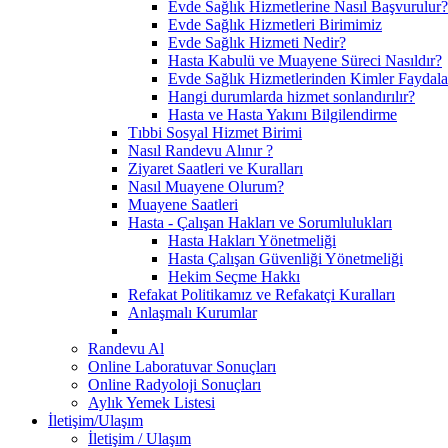
Evde Sağlık Hizmetlerine Nasıl Başvurulur?
Evde Sağlık Hizmetleri Birimimiz
Evde Sağlık Hizmeti Nedir?
Hasta Kabulü ve Muayene Süreci Nasıldır?
Evde Sağlık Hizmetlerinden Kimler Faydala
Hangi durumlarda hizmet sonlandırılır?
Hasta ve Hasta Yakını Bilgilendirme
Tıbbi Sosyal Hizmet Birimi
Nasıl Randevu Alınır ?
Ziyaret Saatleri ve Kuralları
Nasıl Muayene Olurum?
Muayene Saatleri
Hasta - Çalışan Hakları ve Sorumlulukları
Hasta Hakları Yönetmeliği
Hasta Çalışan Güvenliği Yönetmeliği
Hekim Seçme Hakkı
Refakat Politikamız ve Refakatçi Kuralları
Anlaşmalı Kurumlar
Randevu Al
Online Laboratuvar Sonuçları
Online Radyoloji Sonuçları
Aylık Yemek Listesi
İletişim/Ulaşım
İletişim / Ulaşım