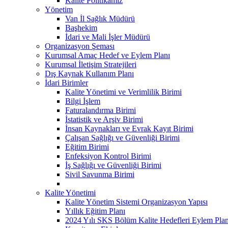
Kalite Politikamız
Yönetim
Van İl Sağlık Müdürü
Başhekim
İdari ve Mali İşler Müdürü
Organizasyon Şeması
Kurumsal Amaç Hedef ve Eylem Planı
Kurumsal İletişim Stratejileri
Dış Kaynak Kullanım Planı
İdari Birimler
Kalite Yönetimi ve Verimlilik Birimi
Bilgi İşlem
Faturalandırma Birimi
İstatistik ve Arşiv Birimi
İnsan Kaynakları ve Evrak Kayıt Birimi
Çalışan Sağlığı ve Güvenliği Birimi
Eğitim Birimi
Enfeksiyon Kontrol Birimi
İş Sağlığı ve Güvenliği Birimi
Sivil Savunma Birimi
Kalite Yönetimi
Kalite Yönetim Sistemi Organizasyon Yapısı
Yıllık Eğitim Planı
2024 Yılı SKS Bölüm Kalite Hedefleri Eylem Plan