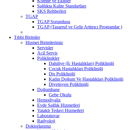
Komite ve Ekipler
Sağlıkta Kalite Standartları
SKS Rehberleri
TGAP
TGAP Sorumlusu
TGAP (Tasarruf ve Gelir Arttırıcı Programlar )
Tıbbi Birimler
Hizmet Birimlerimiz
Servisler
Acil Servis
Poliklinikler
Dahiliye (İç Hastalıkları) Polikliniği
Çocuk Hastalıkları Polikliniği
Diş Polikliniği
Kadın Doğum Ve Hastalıkları Polikliniği
Diyetisyen Polikliniği
Doğumhane
Gebe Okulu
Hemodiyaliz
Evde Sağlık Hizmetleri
Yataklı Tedavi Hizmetleri
Laboratuvar
Radyoloji
Doktorlarımız