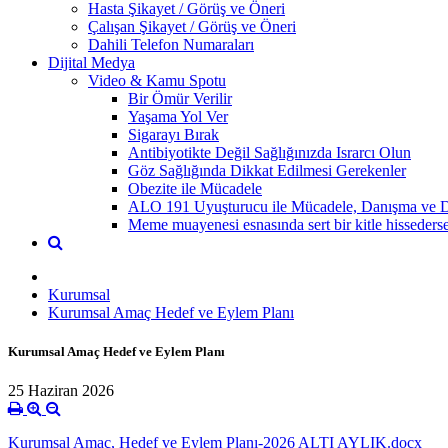
Hasta Şikayet / Görüş ve Öneri
Çalışan Şikayet / Görüş ve Öneri
Dahili Telefon Numaraları
Dijital Medya
Video & Kamu Spotu
Bir Ömür Verilir
Yaşama Yol Ver
Sigarayı Bırak
Antibiyotikte Değil Sağlığınızda Israrcı Olun
Göz Sağlığında Dikkat Edilmesi Gerekenler
Obezite ile Mücadele
ALO 191 Uyuşturucu ile Mücadele, Danışma ve D
Meme muayenesi esnasında sert bir kitle hisseder
Kurumsal
Kurumsal Amaç Hedef ve Eylem Planı
Kurumsal Amaç Hedef ve Eylem Planı
25 Haziran 2026
Kurumsal Amaç, Hedef ve Eylem Planı-2026 ALTI AYLIK.docx