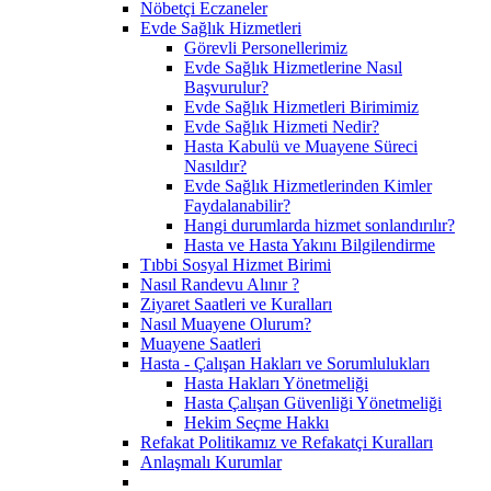
Nöbetçi Eczaneler
Evde Sağlık Hizmetleri
Görevli Personellerimiz
Evde Sağlık Hizmetlerine Nasıl
Başvurulur?
Evde Sağlık Hizmetleri Birimimiz
Evde Sağlık Hizmeti Nedir?
Hasta Kabulü ve Muayene Süreci
Nasıldır?
Evde Sağlık Hizmetlerinden Kimler
Faydalanabilir?
Hangi durumlarda hizmet sonlandırılır?
Hasta ve Hasta Yakını Bilgilendirme
Tıbbi Sosyal Hizmet Birimi
Nasıl Randevu Alınır ?
Ziyaret Saatleri ve Kuralları
Nasıl Muayene Olurum?
Muayene Saatleri
Hasta - Çalışan Hakları ve Sorumlulukları
Hasta Hakları Yönetmeliği
Hasta Çalışan Güvenliği Yönetmeliği
Hekim Seçme Hakkı
Refakat Politikamız ve Refakatçi Kuralları
Anlaşmalı Kurumlar