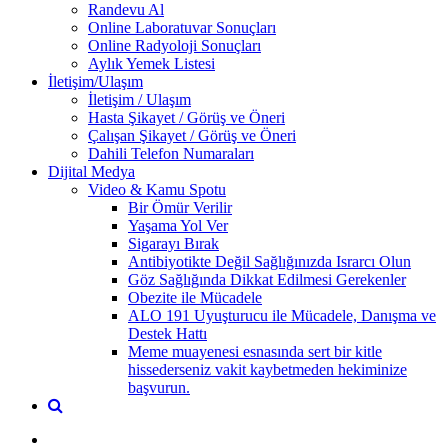
Randevu Al
Online Laboratuvar Sonuçları
Online Radyoloji Sonuçları
Aylık Yemek Listesi
İletişim/Ulaşım
İletişim / Ulaşım
Hasta Şikayet / Görüş ve Öneri
Çalışan Şikayet / Görüş ve Öneri
Dahili Telefon Numaraları
Dijital Medya
Video & Kamu Spotu
Bir Ömür Verilir
Yaşama Yol Ver
Sigarayı Bırak
Antibiyotikte Değil Sağlığınızda Israrcı Olun
Göz Sağlığında Dikkat Edilmesi Gerekenler
Obezite ile Mücadele
ALO 191 Uyuşturucu ile Mücadele, Danışma ve
Destek Hattı
Meme muayenesi esnasında sert bir kitle
hissederseniz vakit kaybetmeden hekiminize
başvurun.