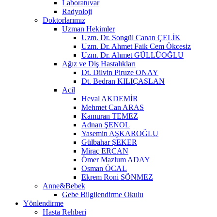
Laboratuvar
Radyoloji
Doktorlarımız
Uzman Hekimler
Uzm. Dr. Songül Canan ÇELİK
Uzm. Dr. Ahmet Faik Cem Ökcesiz
Uzm. Dr. Ahmet GÜLLÜOĞLU
Ağız ve Diş Hastalıkları
Dt. Dilvin Piruze ONAY
Dt. Bedran KILIÇASLAN
Acil
Heval AKDEMİR
Mehmet Can ARAS
Kamuran TEMEZ
Adnan ŞENOL
Yasemin AŞKAROĞLU
Gülbahar ŞEKER
Miraç ERCAN
Ömer Mazlum ADAY
Osman ÖCAL
Ekrem Roni SÖNMEZ
Anne&Bebek
Gebe Bilgilendirme Okulu
Yönlendirme
Hasta Rehberi