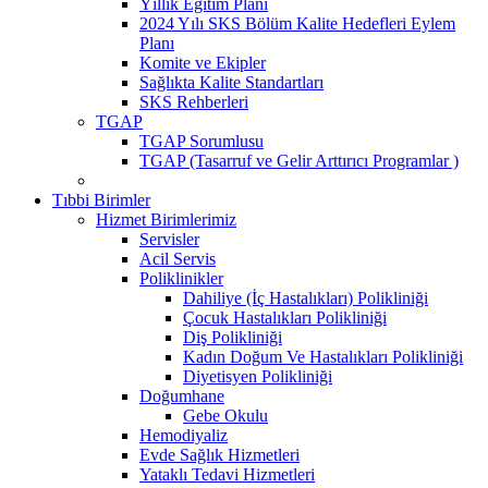
Yıllık Eğitim Planı
2024 Yılı SKS Bölüm Kalite Hedefleri Eylem
Planı
Komite ve Ekipler
Sağlıkta Kalite Standartları
SKS Rehberleri
TGAP
TGAP Sorumlusu
TGAP (Tasarruf ve Gelir Arttırıcı Programlar )
Tıbbi Birimler
Hizmet Birimlerimiz
Servisler
Acil Servis
Poliklinikler
Dahiliye (İç Hastalıkları) Polikliniği
Çocuk Hastalıkları Polikliniği
Diş Polikliniği
Kadın Doğum Ve Hastalıkları Polikliniği
Diyetisyen Polikliniği
Doğumhane
Gebe Okulu
Hemodiyaliz
Evde Sağlık Hizmetleri
Yataklı Tedavi Hizmetleri