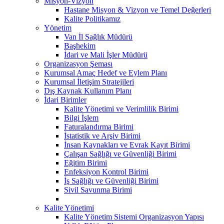
Misyon-Vizyon
Hastane Misyon & Vizyon ve Temel Değerleri
Kalite Politikamız
Yönetim
Van İl Sağlık Müdürü
Başhekim
İdari ve Mali İşler Müdürü
Organizasyon Şeması
Kurumsal Amaç Hedef ve Eylem Planı
Kurumsal İletişim Stratejileri
Dış Kaynak Kullanım Planı
İdari Birimler
Kalite Yönetimi ve Verimlilik Birimi
Bilgi İşlem
Faturalandırma Birimi
İstatistik ve Arşiv Birimi
İnsan Kaynakları ve Evrak Kayıt Birimi
Çalışan Sağlığı ve Güvenliği Birimi
Eğitim Birimi
Enfeksiyon Kontrol Birimi
İş Sağlığı ve Güvenliği Birimi
Sivil Savunma Birimi
Kalite Yönetimi
Kalite Yönetim Sistemi Organizasyon Yapısı