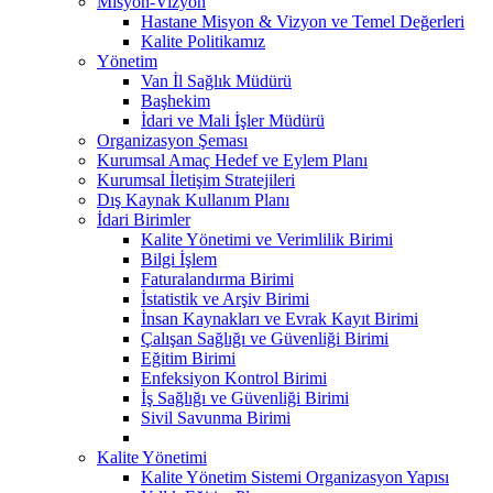
Misyon-Vizyon
Hastane Misyon & Vizyon ve Temel Değerleri
Kalite Politikamız
Yönetim
Van İl Sağlık Müdürü
Başhekim
İdari ve Mali İşler Müdürü
Organizasyon Şeması
Kurumsal Amaç Hedef ve Eylem Planı
Kurumsal İletişim Stratejileri
Dış Kaynak Kullanım Planı
İdari Birimler
Kalite Yönetimi ve Verimlilik Birimi
Bilgi İşlem
Faturalandırma Birimi
İstatistik ve Arşiv Birimi
İnsan Kaynakları ve Evrak Kayıt Birimi
Çalışan Sağlığı ve Güvenliği Birimi
Eğitim Birimi
Enfeksiyon Kontrol Birimi
İş Sağlığı ve Güvenliği Birimi
Sivil Savunma Birimi
Kalite Yönetimi
Kalite Yönetim Sistemi Organizasyon Yapısı