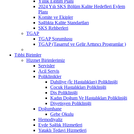
Yıllık Eğitim Planı
2024 Yılı SKS Bölüm Kalite Hedefleri Eylem
Planı
Komite ve Ekipler
Sağlıkta Kalite Standartları
SKS Rehberleri
TGAP
TGAP Sorumlusu
TGAP (Tasarruf ve Gelir Arttırıcı Programlar )
Tıbbi Birimler
Hizmet Birimlerimiz
Servisler
Acil Servis
Poliklinikler
Dahiliye (İç Hastalıkları) Polikliniği
Çocuk Hastalıkları Polikliniği
Diş Polikliniği
Kadın Doğum Ve Hastalıkları Polikliniği
Diyetisyen Polikliniği
Doğumhane
Gebe Okulu
Hemodiyaliz
Evde Sağlık Hizmetleri
Yataklı Tedavi Hizmetleri