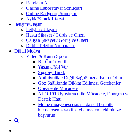
Randevu Al
Online Laboratuvar Sonuçları
Online Radyoloji Sonuçları
Aylık Yemek Listesi
İletişim/Ulaşım
İletişim / Ulaşım
Hasta Şikayet / Görüş ve Öneri
Çalışan Şikayet / Görüş ve Öneri
Dahili Telefon Numaraları
Dijital Medya
Video & Kamu Spotu
Bir Ömür Verilir
Yaşama Yol Ver
Sigarayı Bırak
Antibiyotikte Değil Sağlığınızda Israrcı Olun
Göz Sağlığında Dikkat Edilmesi Gerekenler
Obezite ile Mücadele
ALO 191 Uyuşturucu ile Mücadele, Danışma ve
Destek Hattı
Meme muayenesi esnasında sert bir kitle
hissederseniz vakit kaybetmeden hekiminize
başvurun.