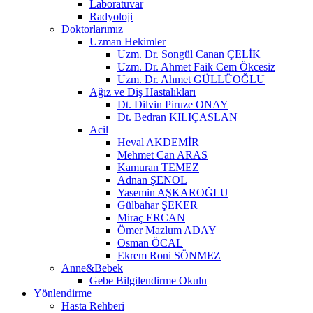
Laboratuvar
Radyoloji
Doktorlarımız
Uzman Hekimler
Uzm. Dr. Songül Canan ÇELİK
Uzm. Dr. Ahmet Faik Cem Ökcesiz
Uzm. Dr. Ahmet GÜLLÜOĞLU
Ağız ve Diş Hastalıkları
Dt. Dilvin Piruze ONAY
Dt. Bedran KILIÇASLAN
Acil
Heval AKDEMİR
Mehmet Can ARAS
Kamuran TEMEZ
Adnan ŞENOL
Yasemin AŞKAROĞLU
Gülbahar ŞEKER
Miraç ERCAN
Ömer Mazlum ADAY
Osman ÖCAL
Ekrem Roni SÖNMEZ
Anne&Bebek
Gebe Bilgilendirme Okulu
Yönlendirme
Hasta Rehberi