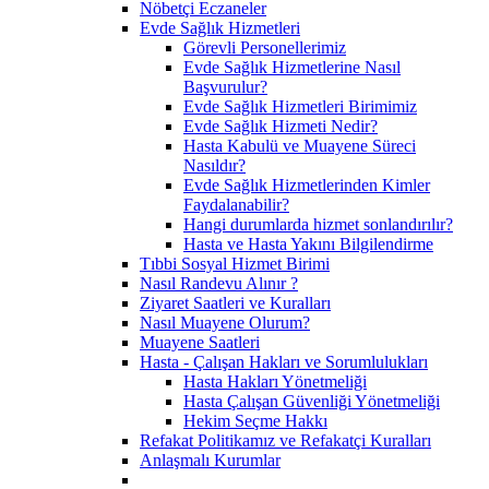
Nöbetçi Eczaneler
Evde Sağlık Hizmetleri
Görevli Personellerimiz
Evde Sağlık Hizmetlerine Nasıl
Başvurulur?
Evde Sağlık Hizmetleri Birimimiz
Evde Sağlık Hizmeti Nedir?
Hasta Kabulü ve Muayene Süreci
Nasıldır?
Evde Sağlık Hizmetlerinden Kimler
Faydalanabilir?
Hangi durumlarda hizmet sonlandırılır?
Hasta ve Hasta Yakını Bilgilendirme
Tıbbi Sosyal Hizmet Birimi
Nasıl Randevu Alınır ?
Ziyaret Saatleri ve Kuralları
Nasıl Muayene Olurum?
Muayene Saatleri
Hasta - Çalışan Hakları ve Sorumlulukları
Hasta Hakları Yönetmeliği
Hasta Çalışan Güvenliği Yönetmeliği
Hekim Seçme Hakkı
Refakat Politikamız ve Refakatçi Kuralları
Anlaşmalı Kurumlar