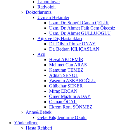
Laboratuvar
Radyoloji
Doktorlarımız
Uzman Hekimler
Uzm. Dr. Songül Canan ÇELİK
Uzm. Dr. Ahmet Faik Cem Ökcesiz
Uzm. Dr. Ahmet GÜLLÜOĞLU
Ağız ve Diş Hastalıkları
Dt. Dilvin Piruze ONAY
Dt. Bedran KILIÇASLAN
Acil
Heval AKDEMİR
Mehmet Can ARAS
Kamuran TEMEZ
Adnan ŞENOL
Yasemin AŞKAROĞLU
Gülbahar ŞEKER
Miraç ERCAN
Ömer Mazlum ADAY
Osman ÖCAL
Ekrem Roni SÖNMEZ
Anne&Bebek
Gebe Bilgilendirme Okulu
Yönlendirme
Hasta Rehberi