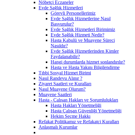
Nöbetçi Eczaneler
Evde Sağlık Hizmetleri
Görevli Personellerimiz
Evde Sağlık Hizmetlerine Nasıl
Başvurulur?
Evde Sağlık Hizmetleri Birimimiz
Evde Sağlık Hizmeti Nedir?
Hasta Kabulü ve Muayene Süreci
Nasıldır?
Evde Sağlık Hizmetlerinden Kimler
Faydalanabilir?
Hangi durumlarda hizmet sonlandırılır?
Hasta ve Hasta Yakını Bilgilendirme
Tıbbi Sosyal Hizmet Birimi
Nasıl Randevu Alınır ?
Ziyaret Saatleri ve Kuralları
Nasıl Muayene Olurum?
Muayene Saatleri
Hasta - Çalışan Hakları ve Sorumlulukları
Hasta Hakları Yönetmeliği
Hasta Çalışan Güvenliği Yönetmeliği
Hekim Seçme Hakkı
Refakat Politikamız ve Refakatçi Kuralları
Anlaşmalı Kurumlar