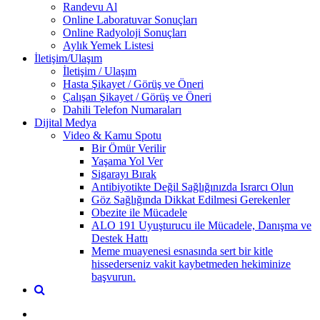
Randevu Al
Online Laboratuvar Sonuçları
Online Radyoloji Sonuçları
Aylık Yemek Listesi
İletişim/Ulaşım
İletişim / Ulaşım
Hasta Şikayet / Görüş ve Öneri
Çalışan Şikayet / Görüş ve Öneri
Dahili Telefon Numaraları
Dijital Medya
Video & Kamu Spotu
Bir Ömür Verilir
Yaşama Yol Ver
Sigarayı Bırak
Antibiyotikte Değil Sağlığınızda Israrcı Olun
Göz Sağlığında Dikkat Edilmesi Gerekenler
Obezite ile Mücadele
ALO 191 Uyuşturucu ile Mücadele, Danışma ve
Destek Hattı
Meme muayenesi esnasında sert bir kitle
hissederseniz vakit kaybetmeden hekiminize
başvurun.