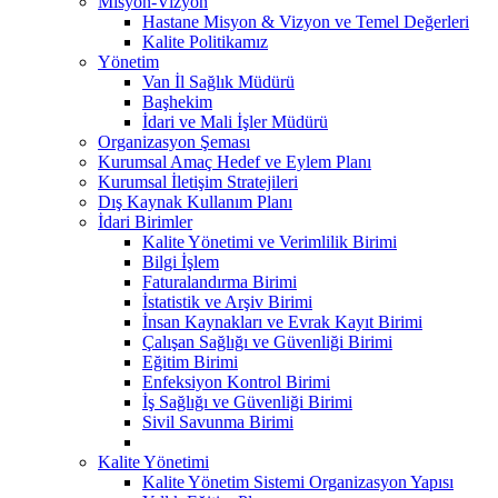
Misyon-Vizyon
Hastane Misyon & Vizyon ve Temel Değerleri
Kalite Politikamız
Yönetim
Van İl Sağlık Müdürü
Başhekim
İdari ve Mali İşler Müdürü
Organizasyon Şeması
Kurumsal Amaç Hedef ve Eylem Planı
Kurumsal İletişim Stratejileri
Dış Kaynak Kullanım Planı
İdari Birimler
Kalite Yönetimi ve Verimlilik Birimi
Bilgi İşlem
Faturalandırma Birimi
İstatistik ve Arşiv Birimi
İnsan Kaynakları ve Evrak Kayıt Birimi
Çalışan Sağlığı ve Güvenliği Birimi
Eğitim Birimi
Enfeksiyon Kontrol Birimi
İş Sağlığı ve Güvenliği Birimi
Sivil Savunma Birimi
Kalite Yönetimi
Kalite Yönetim Sistemi Organizasyon Yapısı