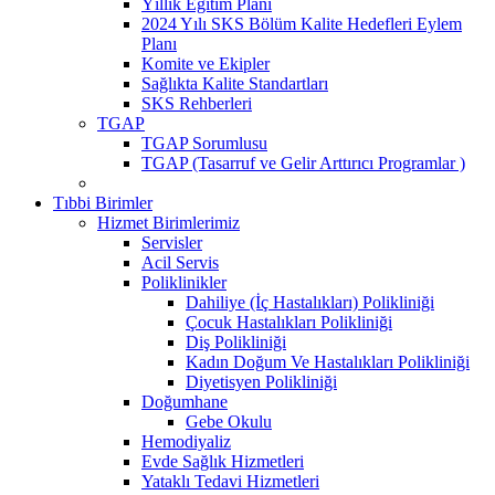
Yıllık Eğitim Planı
2024 Yılı SKS Bölüm Kalite Hedefleri Eylem
Planı
Komite ve Ekipler
Sağlıkta Kalite Standartları
SKS Rehberleri
TGAP
TGAP Sorumlusu
TGAP (Tasarruf ve Gelir Arttırıcı Programlar )
Tıbbi Birimler
Hizmet Birimlerimiz
Servisler
Acil Servis
Poliklinikler
Dahiliye (İç Hastalıkları) Polikliniği
Çocuk Hastalıkları Polikliniği
Diş Polikliniği
Kadın Doğum Ve Hastalıkları Polikliniği
Diyetisyen Polikliniği
Doğumhane
Gebe Okulu
Hemodiyaliz
Evde Sağlık Hizmetleri
Yataklı Tedavi Hizmetleri