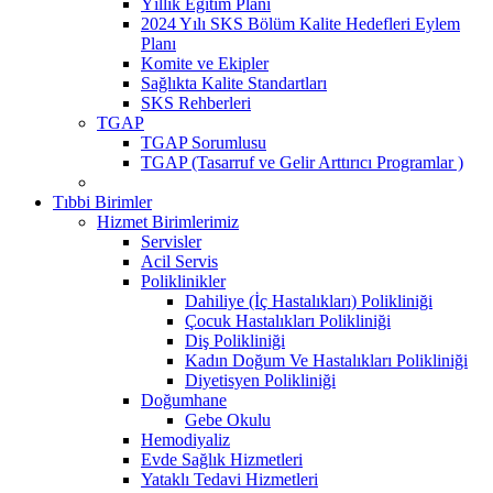
Yıllık Eğitim Planı
2024 Yılı SKS Bölüm Kalite Hedefleri Eylem
Planı
Komite ve Ekipler
Sağlıkta Kalite Standartları
SKS Rehberleri
TGAP
TGAP Sorumlusu
TGAP (Tasarruf ve Gelir Arttırıcı Programlar )
Tıbbi Birimler
Hizmet Birimlerimiz
Servisler
Acil Servis
Poliklinikler
Dahiliye (İç Hastalıkları) Polikliniği
Çocuk Hastalıkları Polikliniği
Diş Polikliniği
Kadın Doğum Ve Hastalıkları Polikliniği
Diyetisyen Polikliniği
Doğumhane
Gebe Okulu
Hemodiyaliz
Evde Sağlık Hizmetleri
Yataklı Tedavi Hizmetleri