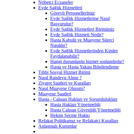
Nöbetçi Eczaneler
Evde Sağlık Hizmetleri
Görevli Personellerimiz
Evde Sağlık Hizmetlerine Nasıl
Başvurulur?
Evde Sağlık Hizmetleri Birimimiz
Evde Sağlık Hizmeti Nedir?
Hasta Kabulü ve Muayene Süreci
Nasıldır?
Evde Sağlık Hizmetlerinden Kimler
Faydalanabilir?
Hangi durumlarda hizmet sonlandırılır?
Hasta ve Hasta Yakını Bilgilendirme
Tıbbi Sosyal Hizmet Birimi
Nasıl Randevu Alınır ?
Ziyaret Saatleri ve Kuralları
Nasıl Muayene Olurum?
Muayene Saatleri
Hasta - Çalışan Hakları ve Sorumlulukları
Hasta Hakları Yönetmeliği
Hasta Çalışan Güvenliği Yönetmeliği
Hekim Seçme Hakkı
Refakat Politikamız ve Refakatçi Kuralları
Anlaşmalı Kurumlar