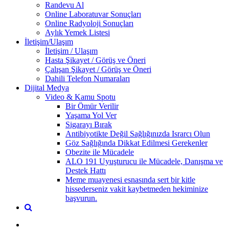
Randevu Al
Online Laboratuvar Sonuçları
Online Radyoloji Sonuçları
Aylık Yemek Listesi
İletişim/Ulaşım
İletişim / Ulaşım
Hasta Şikayet / Görüş ve Öneri
Çalışan Şikayet / Görüş ve Öneri
Dahili Telefon Numaraları
Dijital Medya
Video & Kamu Spotu
Bir Ömür Verilir
Yaşama Yol Ver
Sigarayı Bırak
Antibiyotikte Değil Sağlığınızda Israrcı Olun
Göz Sağlığında Dikkat Edilmesi Gerekenler
Obezite ile Mücadele
ALO 191 Uyuşturucu ile Mücadele, Danışma ve
Destek Hattı
Meme muayenesi esnasında sert bir kitle
hissederseniz vakit kaybetmeden hekiminize
başvurun.