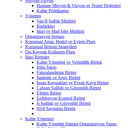
Misyon-Vizyon
Hastane Misyon & Vizyon ve Temel Değerleri
Kalite Politikamız
Yönetim
Van İl Sağlık Müdürü
Başhekim
İdari ve Mali İşler Müdürü
Organizasyon Şeması
Kurumsal Amaç Hedef ve Eylem Planı
Kurumsal İletişim Stratejileri
Dış Kaynak Kullanım Planı
İdari Birimler
Kalite Yönetimi ve Verimlilik Birimi
Bilgi İşlem
Faturalandırma Birimi
İstatistik ve Arşiv Birimi
İnsan Kaynakları ve Evrak Kayıt Birimi
Çalışan Sağlığı ve Güvenliği Birimi
Eğitim Birimi
Enfeksiyon Kontrol Birimi
İş Sağlığı ve Güvenliği Birimi
Sivil Savunma Birimi
Kalite Yönetimi
Kalite Yönetim Sistemi Organizasyon Yapısı