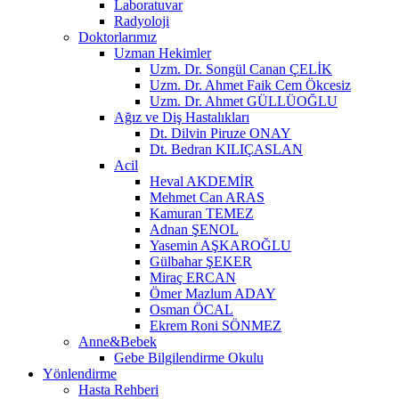
Laboratuvar
Radyoloji
Doktorlarımız
Uzman Hekimler
Uzm. Dr. Songül Canan ÇELİK
Uzm. Dr. Ahmet Faik Cem Ökcesiz
Uzm. Dr. Ahmet GÜLLÜOĞLU
Ağız ve Diş Hastalıkları
Dt. Dilvin Piruze ONAY
Dt. Bedran KILIÇASLAN
Acil
Heval AKDEMİR
Mehmet Can ARAS
Kamuran TEMEZ
Adnan ŞENOL
Yasemin AŞKAROĞLU
Gülbahar ŞEKER
Miraç ERCAN
Ömer Mazlum ADAY
Osman ÖCAL
Ekrem Roni SÖNMEZ
Anne&Bebek
Gebe Bilgilendirme Okulu
Yönlendirme
Hasta Rehberi